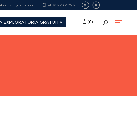
consulgroup.com
+1 7865464096
No products in the cart.
(0)
A EXPLORATORIA GRATUITA
No products in the cart.